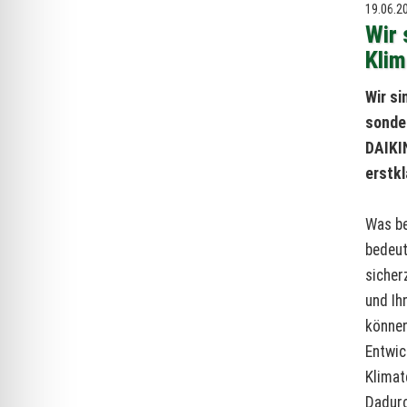
19.06.2
Wir 
Kli
Wir si
sonder
DAIKI
erstkl
Was be
bedeut
sicher
und Ih
können
Entwic
Klimat
Dadurc