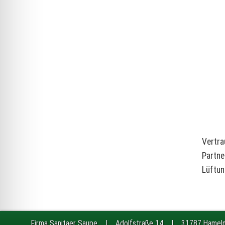
Vertra
Partne
Lüftun
Firma Sanitaer Saupe | Adolfstraße 14 | 31787 Ham