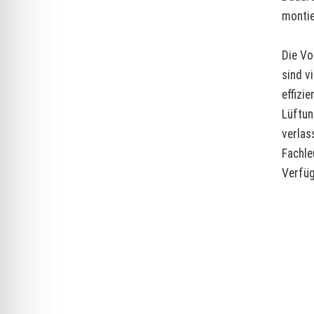
montie
Die Vo
sind v
effizi
Lüftun
verlas
Fachle
Verfüg